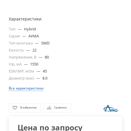
Характеристики
Тип
—
Hybrid
Серия
—
AVMA
Тип монтажа
—
SMD
Емкость
—
22
Напряжение, В
—
80
Irip, мА
—
1550
ESR/IMP, мОм
—
45
Диаметр (мм)
—
8.0
Все характеристики
В избранное
Сравнить
Цена по запросу