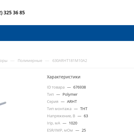
2) 325 36 85
—
—
торы
Полимерные
630ARHT181M10A2
Характеристики
ID товара
—
676938
Тип
—
Polymer
Серия
—
ARHT
Тип монтажа
—
THT
Напряжение, В
—
63
Irip, мА
—
1020
ESR/IMP, мОм
—
25