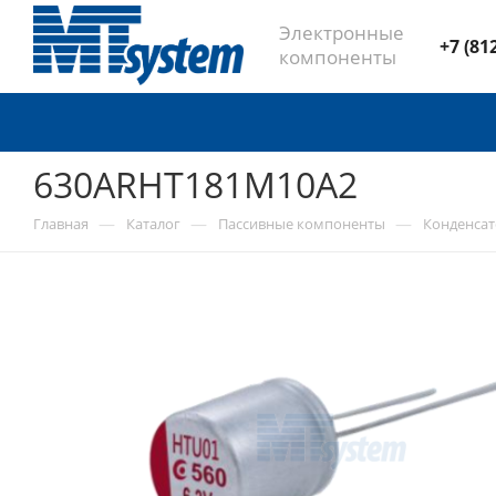
Электронные
+7 (81
компоненты
630ARHT181M10A2
—
—
—
Главная
Каталог
Пассивные компоненты
Конденса