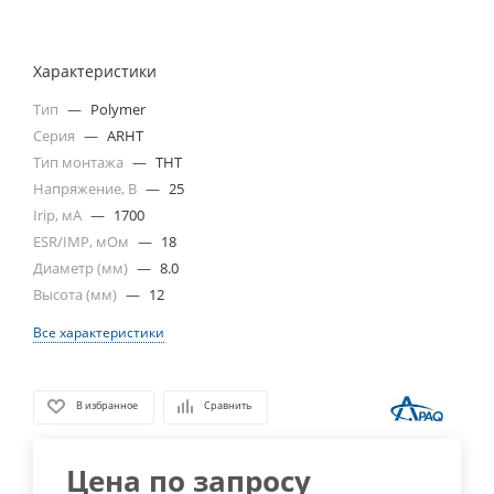
Характеристики
Тип
—
Polymer
Серия
—
ARHT
Тип монтажа
—
THT
Напряжение, В
—
25
Irip, мА
—
1700
ESR/IMP, мОм
—
18
Диаметр (мм)
—
8.0
Высота (мм)
—
12
Все характеристики
В избранное
Сравнить
Цена по запросу