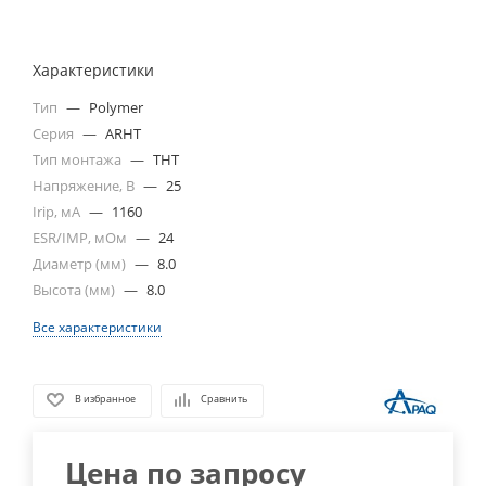
Характеристики
Тип
—
Polymer
Серия
—
ARHT
Тип монтажа
—
THT
Напряжение, В
—
25
Irip, мА
—
1160
ESR/IMP, мОм
—
24
Диаметр (мм)
—
8.0
Высота (мм)
—
8.0
Все характеристики
В избранное
Сравнить
Цена по запросу