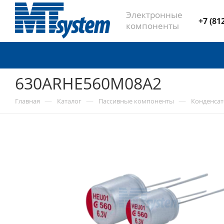
Электронные
+7 (81
компоненты
630ARHE560M08A2
—
—
—
Главная
Каталог
Пассивные компоненты
Конденса