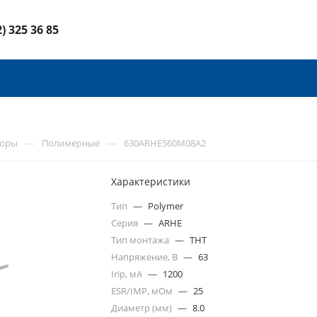
2) 325 36 85
—
—
торы
Полимерные
630ARHE560M08A2
Характеристики
Тип
—
Polymer
Серия
—
ARHE
Тип монтажа
—
THT
Напряжение, В
—
63
Irip, мА
—
1200
ESR/IMP, мОм
—
25
Диаметр (мм)
—
8.0