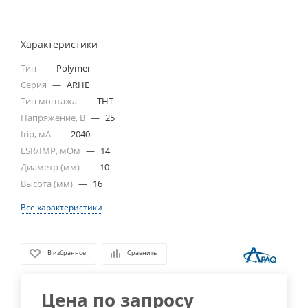
Характеристики
Тип
—
Polymer
Серия
—
ARHE
Тип монтажа
—
THT
Напряжение, В
—
25
Irip, мА
—
2040
ESR/IMP, мОм
—
14
Диаметр (мм)
—
10
Высота (мм)
—
16
Все характеристики
В избранное
Сравнить
Цена по запросу