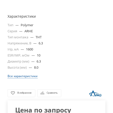
Характеристики
Тип
—
Polymer
Серия
—
ARHE
Тип монтажа
—
THT
Напряжение, В
—
6.3
Irip, мА
—
1600
ESR/IMP, мОм
—
10
Диаметр (мм)
—
6.3
Высота (мм)
—
8.0
Все характеристики
В избранное
Сравнить
Цена по запросу