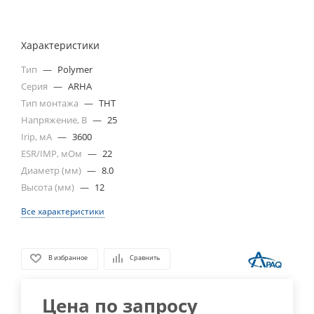
Характеристики
Тип
—
Polymer
Серия
—
ARHA
Тип монтажа
—
THT
Напряжение, В
—
25
Irip, мА
—
3600
ESR/IMP, мОм
—
22
Диаметр (мм)
—
8.0
Высота (мм)
—
12
Все характеристики
В избранное
Сравнить
Цена по запросу