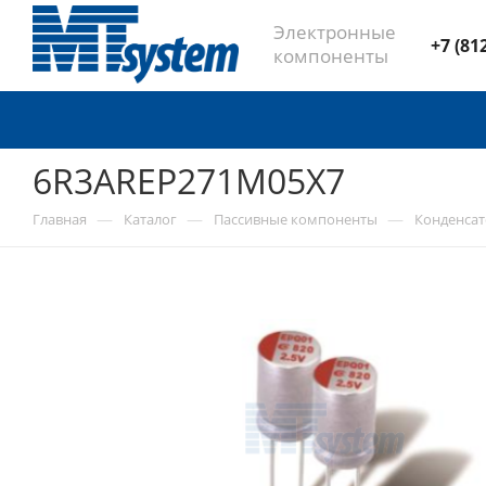
Электронные
+7 (81
компоненты
6R3AREP271M05X7
—
—
—
Главная
Каталог
Пассивные компоненты
Конденса