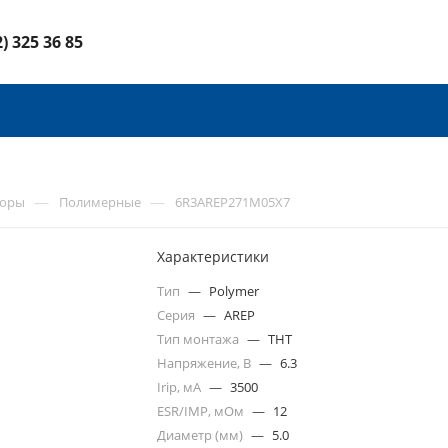
2) 325 36 85
—
—
торы
Полимерные
6R3AREP271M05X7
Характеристики
Тип
—
Polymer
Серия
—
AREP
Тип монтажа
—
THT
Напряжение, В
—
6.3
Irip, мА
—
3500
ESR/IMP, мОм
—
12
Диаметр (мм)
—
5.0