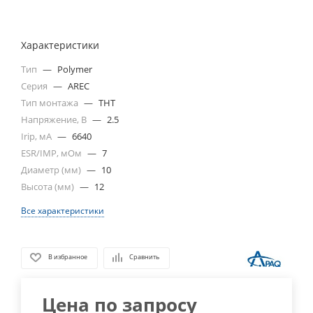
Характеристики
Тип
—
Polymer
Серия
—
AREC
Тип монтажа
—
THT
Напряжение, В
—
2.5
Irip, мА
—
6640
ESR/IMP, мОм
—
7
Диаметр (мм)
—
10
Высота (мм)
—
12
Все характеристики
В избранное
Сравнить
Цена по запросу