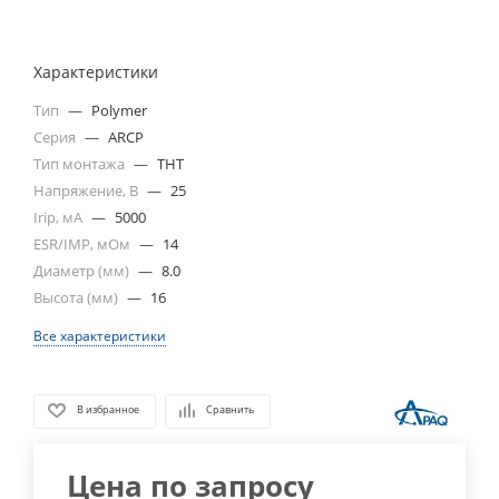
Характеристики
Тип
—
Polymer
Серия
—
ARCP
Тип монтажа
—
THT
Напряжение, В
—
25
Irip, мА
—
5000
ESR/IMP, мОм
—
14
Диаметр (мм)
—
8.0
Высота (мм)
—
16
Все характеристики
В избранное
Сравнить
Цена по запросу