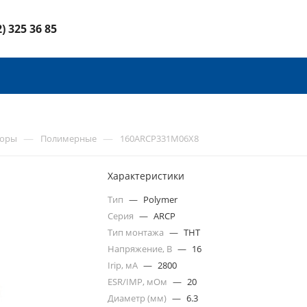
2) 325 36 85
—
—
торы
Полимерные
160ARCP331M06X8
Характеристики
Тип
—
Polymer
Серия
—
ARCP
Тип монтажа
—
THT
Напряжение, В
—
16
Irip, мА
—
2800
ESR/IMP, мОм
—
20
Диаметр (мм)
—
6.3