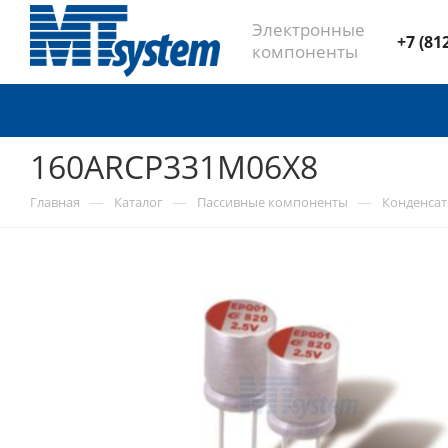
Электронные
+7 (81
компоненты
160ARCP331M06X8
—
—
—
Главная
Каталог
Пассивные компоненты
Конденса