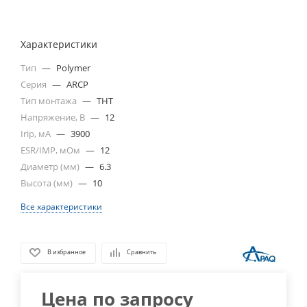
Характеристики
Тип
—
Polymer
Серия
—
ARCP
Тип монтажа
—
THT
Напряжение, В
—
12
Irip, мА
—
3900
ESR/IMP, мОм
—
12
Диаметр (мм)
—
6.3
Высота (мм)
—
10
Все характеристики
В избранное
Сравнить
Цена по запросу