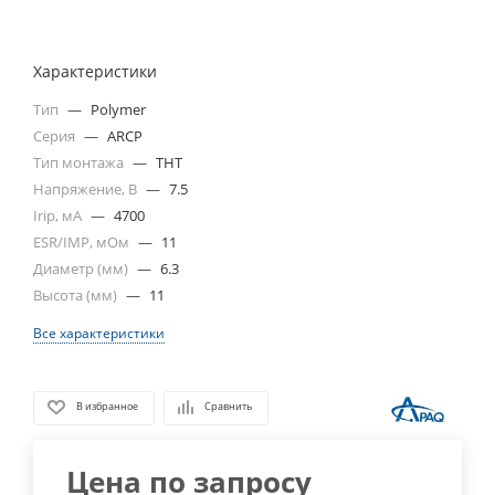
Характеристики
Тип
—
Polymer
Серия
—
ARCP
Тип монтажа
—
THT
Напряжение, В
—
7.5
Irip, мА
—
4700
ESR/IMP, мОм
—
11
Диаметр (мм)
—
6.3
Высота (мм)
—
11
Все характеристики
В избранное
Сравнить
Цена по запросу