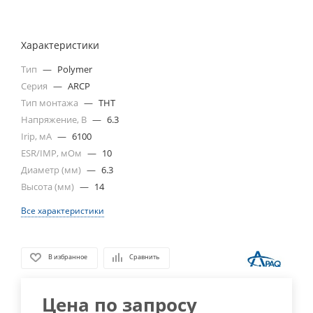
Характеристики
Тип
—
Polymer
Серия
—
ARCP
Тип монтажа
—
THT
Напряжение, В
—
6.3
Irip, мА
—
6100
ESR/IMP, мОм
—
10
Диаметр (мм)
—
6.3
Высота (мм)
—
14
Все характеристики
В избранное
Сравнить
Цена по запросу