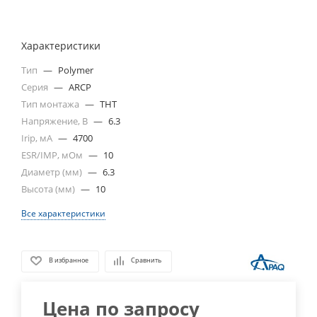
Характеристики
Тип
—
Polymer
Серия
—
ARCP
Тип монтажа
—
THT
Напряжение, В
—
6.3
Irip, мА
—
4700
ESR/IMP, мОм
—
10
Диаметр (мм)
—
6.3
Высота (мм)
—
10
Все характеристики
В избранное
Сравнить
Цена по запросу