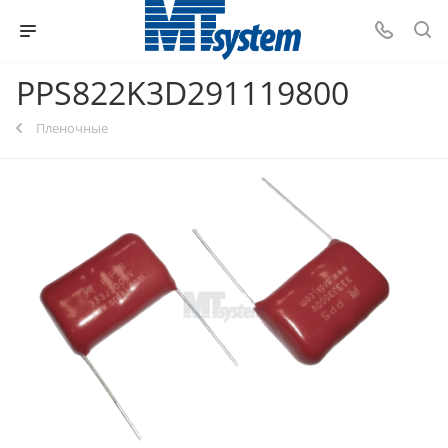
PPS822K3D291119800
Пленочные