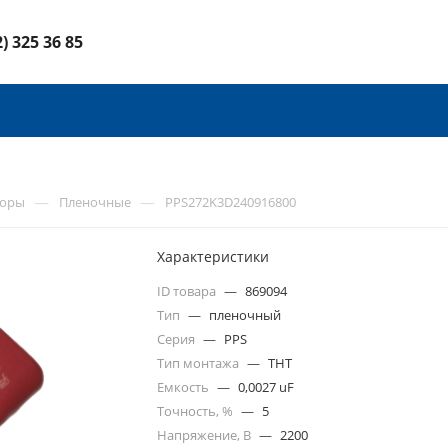
2) 325 36 85
—
—
торы
Пленочные
PPS272K3D240916800
Характеристики
ID товара
—
869094
Тип
—
пленочный
Серия
—
PPS
Тип монтажа
—
THT
Емкость
—
0,0027 uF
Точность, %
—
5
Напряжение, В
—
2200