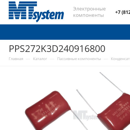
Электронные
+7 (81
компоненты
PPS272K3D240916800
—
—
—
Главная
Каталог
Пассивные компоненты
Конденса