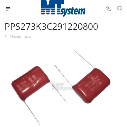
PPS273K3C291220800
Пленочные