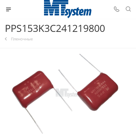
PPS153K3C241219800
Пленочные