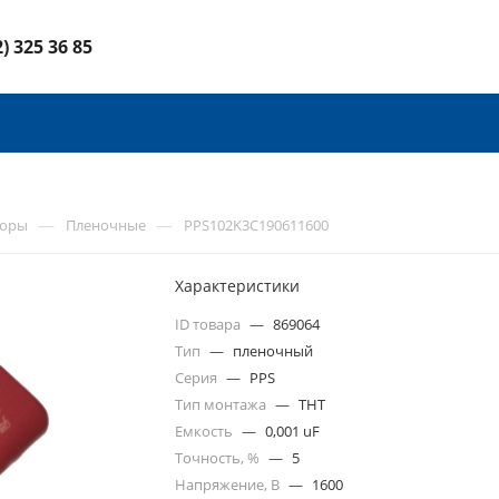
2) 325 36 85
—
—
торы
Пленочные
PPS102K3C190611600
Характеристики
ID товара
—
869064
Тип
—
пленочный
Серия
—
PPS
Тип монтажа
—
THT
Емкость
—
0,001 uF
Точность, %
—
5
Напряжение, В
—
1600