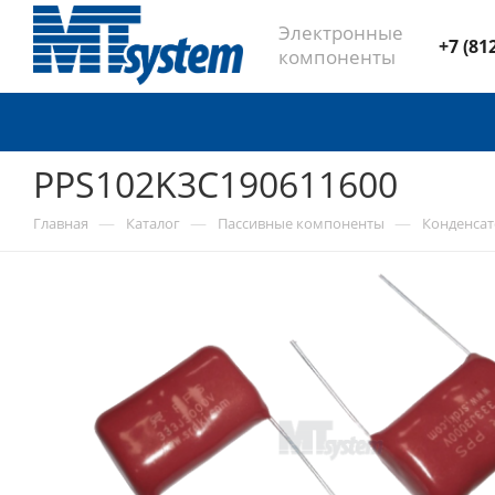
Электронные
+7 (81
компоненты
PPS102K3C190611600
—
—
—
Главная
Каталог
Пассивные компоненты
Конденса