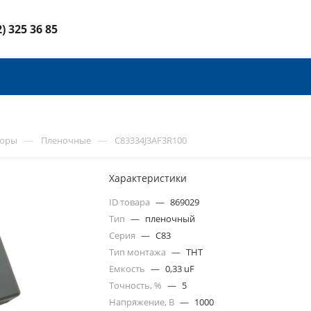
2) 325 36 85
—
—
торы
Пленочные
C83334J3AF3R100
Характеристики
ID товара
—
869029
Тип
—
пленочный
Серия
—
C83
Тип монтажа
—
THT
Емкость
—
0,33 uF
Точность, %
—
5
Напряжение, В
—
1000