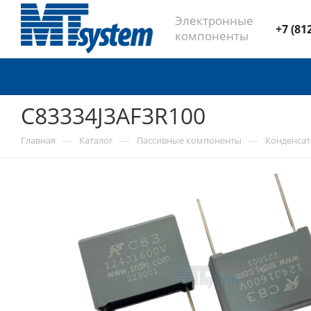
Электронные
+7 (81
компоненты
C83334J3AF3R100
—
—
—
Главная
Каталог
Пассивные компоненты
Конденса