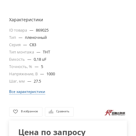
Характеристики
ID товара
—
869025
Тип
—
пленочный
Серия
—
C83
Тип монтажа
—
THT
Емкость
—
0,18 uF
Точность, %
—
5
Напряжение, В
—
1000
Шаг, мм
—
27.5
Все характеристики
В избранное
Сравнить
Цена по запросу