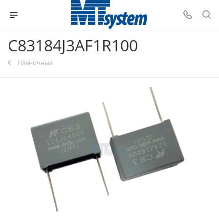
C83184J3AF1R100
Пленочные