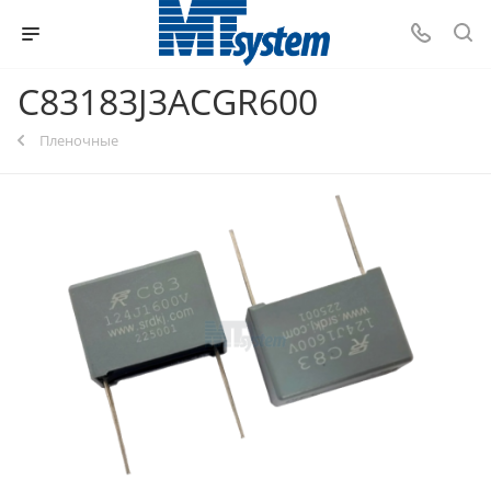
C83183J3ACGR600
Пленочные