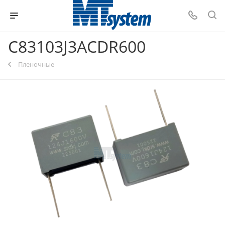
C83103J3ACDR600
Пленочные