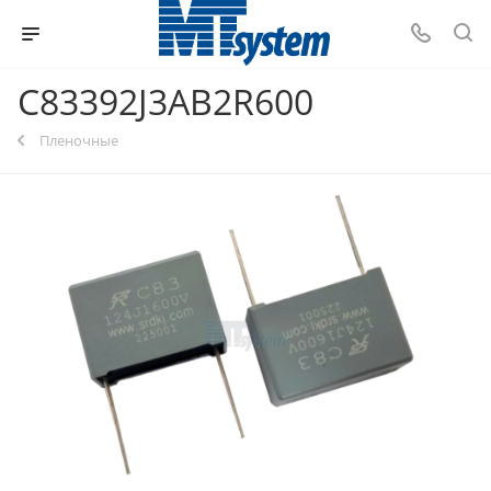
C83392J3AB2R600
Пленочные