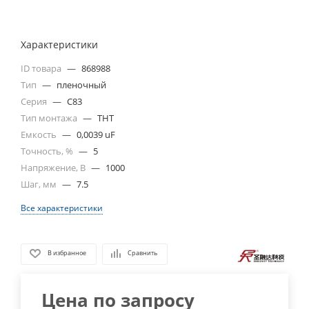
Характеристики
ID товара
—
868988
Тип
—
пленочный
Серия
—
C83
Тип монтажа
—
THT
Емкость
—
0,0039 uF
Точность, %
—
5
Напряжение, В
—
1000
Шаг, мм
—
7.5
Все характеристики
В избранное
Сравнить
Цена по запросу