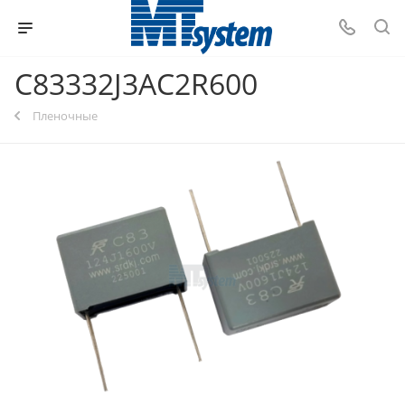
C83332J3AC2R600
Пленочные