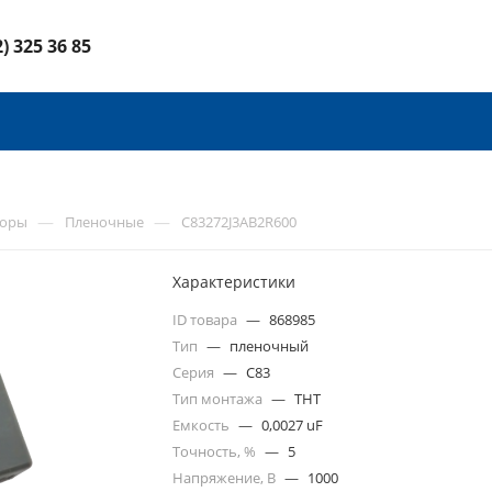
2) 325 36 85
—
—
торы
Пленочные
C83272J3AB2R600
Характеристики
ID товара
—
868985
Тип
—
пленочный
Серия
—
C83
Тип монтажа
—
THT
Емкость
—
0,0027 uF
Точность, %
—
5
Напряжение, В
—
1000