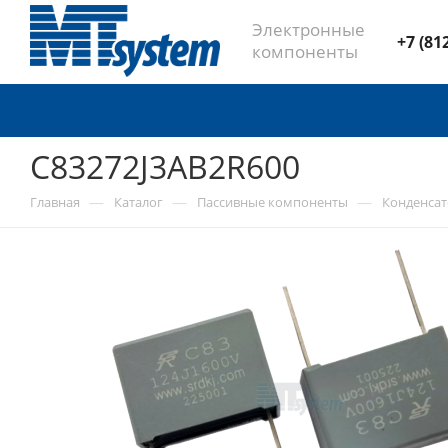
Электронные
+7 (81
компоненты
C83272J3AB2R600
—
—
—
Главная
Каталог
Пассивные компоненты
Конденса