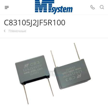
C83105J2JF5R100
Пленочные