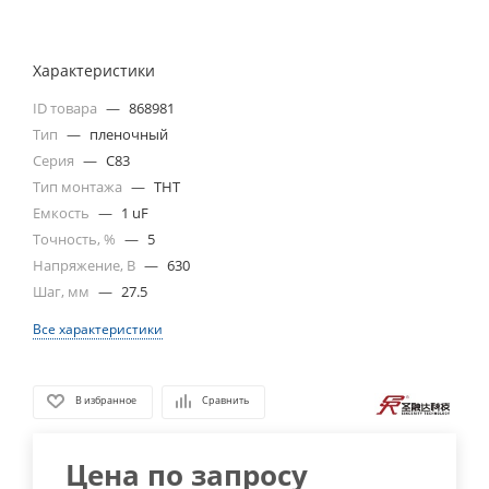
Характеристики
ID товара
—
868981
Тип
—
пленочный
Серия
—
C83
Тип монтажа
—
THT
Емкость
—
1 uF
Точность, %
—
5
Напряжение, В
—
630
Шаг, мм
—
27.5
Все характеристики
В избранное
Сравнить
Цена по запросу