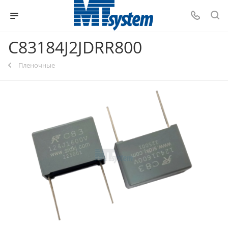
C83184J2JDRR800
Пленочные