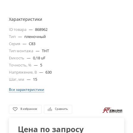
Характеристики
ID товара
—
868962
Тип
—
пленочный
Серия
—
C83
Тип монтажа
—
THT
Емкость
—
0,18 uF
Точность, %
—
5
Напряжение, В
—
630
Шаг, мм
—
15
Все характеристики
В избранное
Сравнить
Цена по запросу