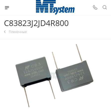
C83823J2JD4R800
Пленочные