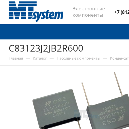
Электронные
+7 (81
компоненты
C83123J2JB2R600
—
—
—
Главная
Каталог
Пассивные компоненты
Конденса