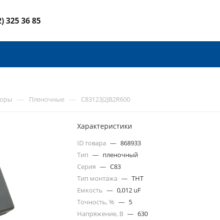
2) 325 36 85
—
—
торы
Пленочные
C83123J2JB2R600
Характеристики
ID товара
—
868933
Тип
—
пленочный
Серия
—
C83
Тип монтажа
—
THT
Емкость
—
0,012 uF
Точность, %
—
5
Напряжение, В
—
630