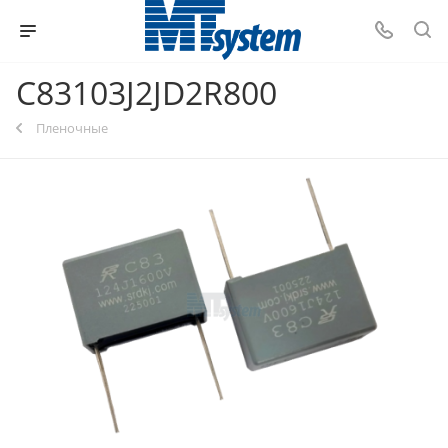
C83103J2JD2R800
Пленочные