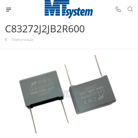
C83272J2JB2R600
Пленочные