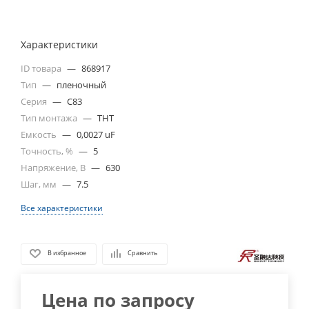
Характеристики
ID товара
—
868917
Тип
—
пленочный
Серия
—
C83
Тип монтажа
—
THT
Емкость
—
0,0027 uF
Точность, %
—
5
Напряжение, В
—
630
Шаг, мм
—
7.5
Все характеристики
В избранное
Сравнить
Цена по запросу