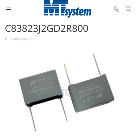
C83823J2GD2R800
Пленочные