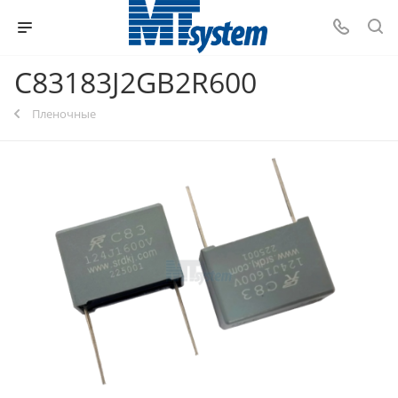
C83183J2GB2R600
Пленочные