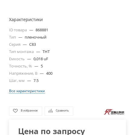
Характеристики
ID товара
—
868881
Тип
—
пленочный
Серия
—
C83
Тип монтажа
—
THT
Емкость
—
0,018 uF
Точность, %
—
5
Напряжение, В
—
400
Шаг, мм
—
7.5
Все характеристики
В избранное
Сравнить
Цена по запросу