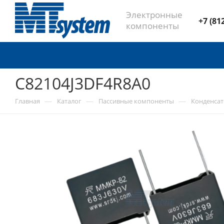
Электронные
+7 (81
компоненты
C82104J3DF4R8A0
—
—
—
Главная
Каталог
Пассивные компоненты
Конденса