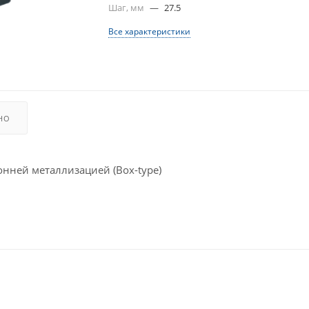
Шаг, мм
—
27.5
Все характеристики
НО
ней металлизацией (Box-type)