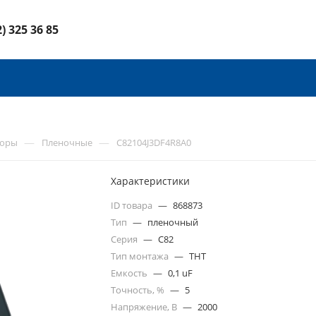
2) 325 36 85
—
—
торы
Пленочные
C82104J3DF4R8A0
Характеристики
ID товара
—
868873
Тип
—
пленочный
Серия
—
C82
Тип монтажа
—
THT
Емкость
—
0,1 uF
Точность, %
—
5
Напряжение, В
—
2000