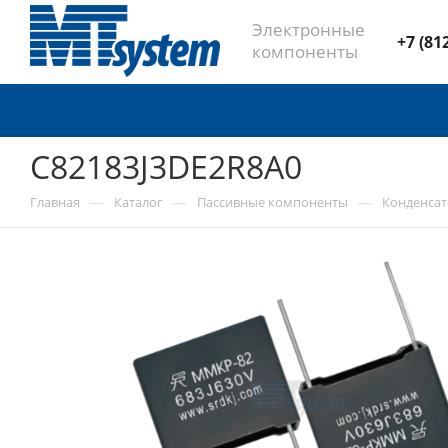
Электронные
+7 (81
компоненты
C82183J3DE2R8A0
—
—
—
Главная
Каталог
Пассивные компоненты
Конденса