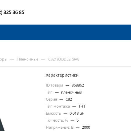
2) 325 36 85
—
—
торы
Пленочные
C82183J3DE2R8A0
Характеристики
ID товара
—
868862
Тип
—
пленочный
Серия
—
C82
Тип монтажа
—
THT
Емкость
—
0,018 uF
Точность, %
—
5
Напряжение, В
—
2000