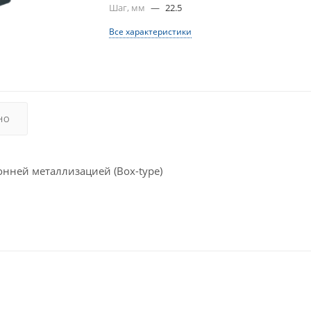
Шаг, мм
—
22.5
Все характеристики
НО
ней металлизацией (Box-type)