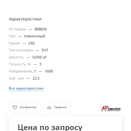
Характеристики
ID товара
—
868833
Тип
—
пленочный
Серия
—
C82
Тип монтажа
—
THT
Емкость
—
0,056 uF
Точность, %
—
5
Напряжение, В
—
1600
Шаг, мм
—
22.5
Все характеристики
В избранное
Сравнить
Цена по запросу