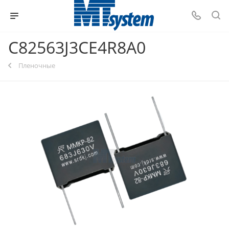
C82563J3CE4R8A0
Пленочные