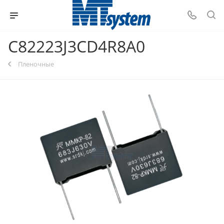
C82223J3CD4R8A0
Пленочные