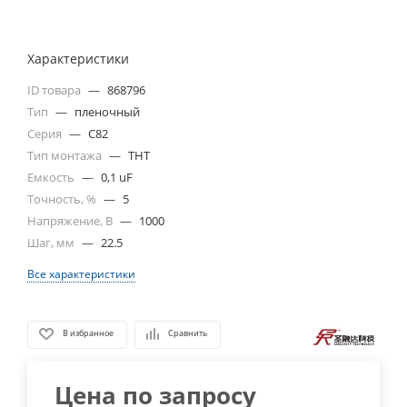
Характеристики
ID товара
—
868796
Тип
—
пленочный
Серия
—
C82
Тип монтажа
—
THT
Емкость
—
0,1 uF
Точность, %
—
5
Напряжение, В
—
1000
Шаг, мм
—
22.5
Все характеристики
В избранное
Сравнить
Цена по запросу