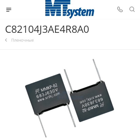
C82104J3AE4R8A0
Пленочные