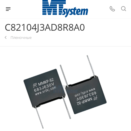
C82104J3AD8R8A0
Пленочные