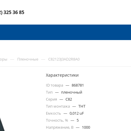
2) 325 36 85
—
—
торы
Пленочные
C82123J3AD2R8A0
Характеристики
ID товара
—
868781
Тип
—
пленочный
Серия
—
C82
Тип монтажа
—
THT
Емкость
—
0,012 uF
Точность, %
—
5
Напряжение, В
—
1000