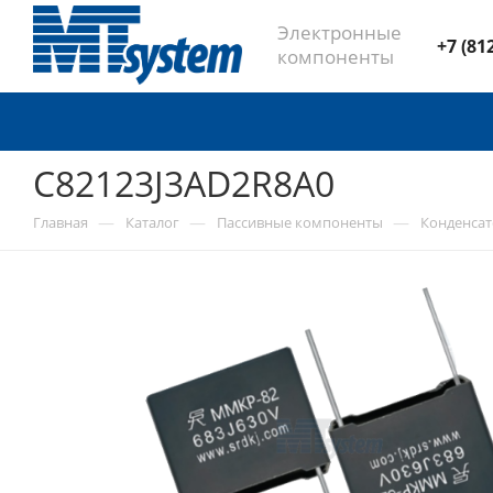
Электронные
+7 (81
компоненты
C82123J3AD2R8A0
—
—
—
Главная
Каталог
Пассивные компоненты
Конденса