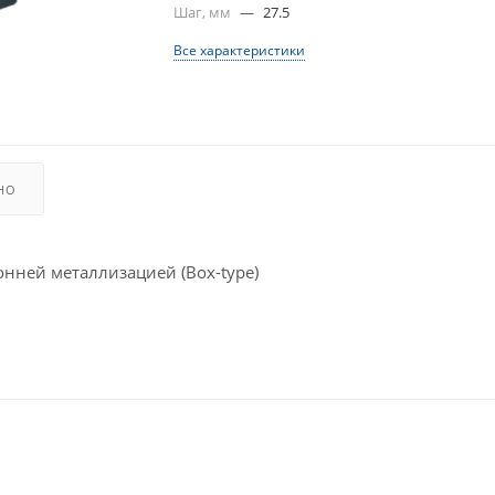
Шаг, мм
—
27.5
Все характеристики
НО
ней металлизацией (Box-type)