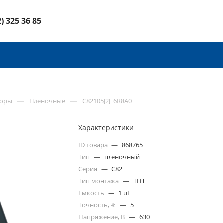
2) 325 36 85
—
—
торы
Пленочные
C82105J2JF6R8A0
Характеристики
ID товара
—
868765
Тип
—
пленочный
Серия
—
C82
Тип монтажа
—
THT
Емкость
—
1 uF
Точность, %
—
5
Напряжение, В
—
630