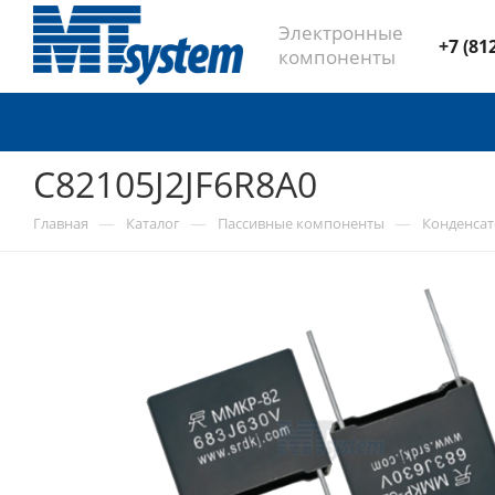
Электронные
+7 (81
компоненты
C82105J2JF6R8A0
—
—
—
Главная
Каталог
Пассивные компоненты
Конденса