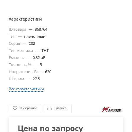
Характеристики
ID товара
—
868764
Тип
—
пленочный
Серия
—
C82
Тип монтажа
—
THT
Емкость
—
0,82 uF
Точность, %
—
5
Напряжение, В
—
630
Шаг, мм
—
27.5
Все характеристики
В избранное
Сравнить
Цена по запросу