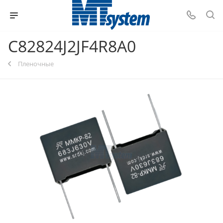
C82824J2JF4R8A0
Пленочные