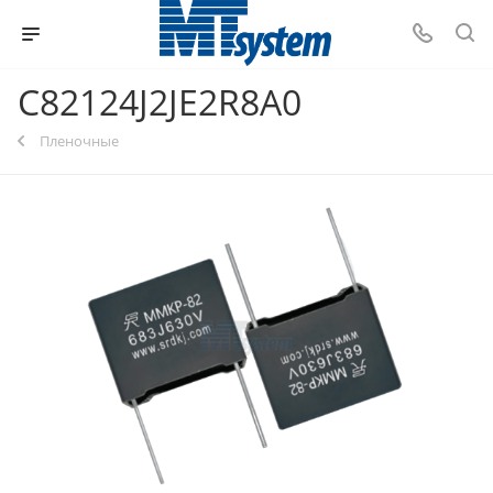
C82124J2JE2R8A0
Пленочные