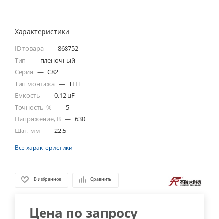
Характеристики
ID товара
—
868752
Тип
—
пленочный
Серия
—
C82
Тип монтажа
—
THT
Емкость
—
0,12 uF
Точность, %
—
5
Напряжение, В
—
630
Шаг, мм
—
22.5
Все характеристики
В избранное
Сравнить
Цена по запросу