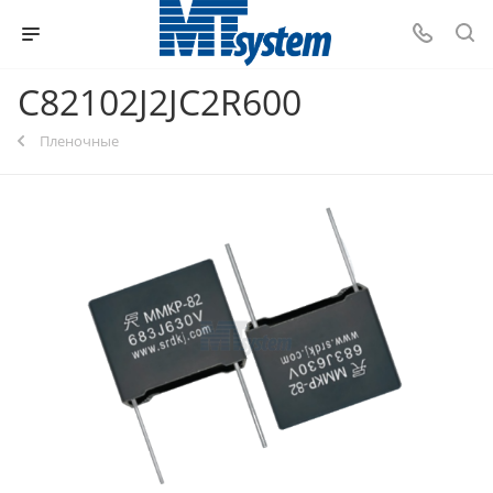
C82102J2JC2R600
Пленочные