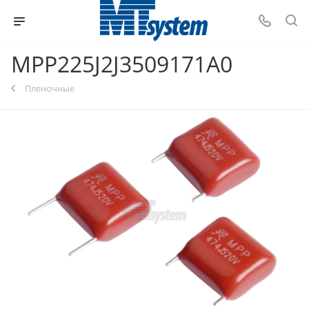
MPP225J2J3509171A0
Пленочные