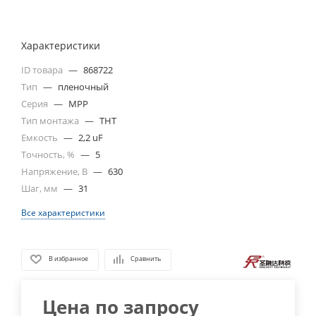
Характеристики
ID товара
—
868722
Тип
—
пленочный
Серия
—
MPP
Тип монтажа
—
THT
Емкость
—
2,2 uF
Точность, %
—
5
Напряжение, В
—
630
Шаг, мм
—
31
Все характеристики
В избранное
Сравнить
Цена по запросу