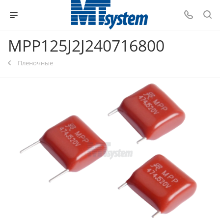
MPP125J2J240716800
Пленочные