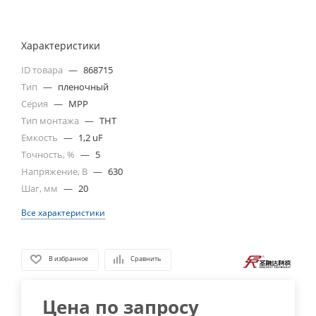
Характеристики
ID товара
—
868715
Тип
—
пленочный
Серия
—
MPP
Тип монтажа
—
THT
Емкость
—
1,2 uF
Точность, %
—
5
Напряжение, В
—
630
Шаг, мм
—
20
Все характеристики
В избранное
Сравнить
Цена по запросу