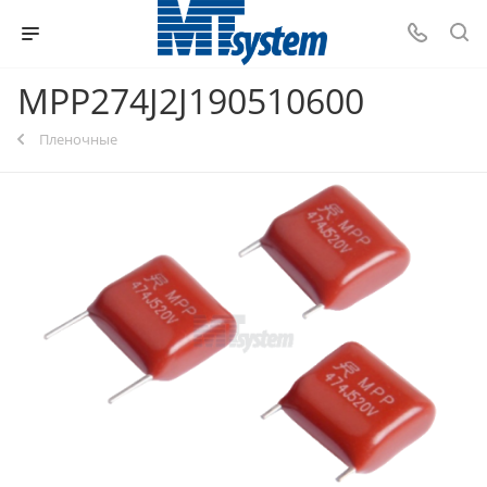
MPP274J2J190510600
Пленочные