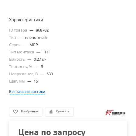
Характеристики
ID товара
—
868702
Тип
—
пленочный
Серия
—
MPP
Тип монтажа
—
THT
Емкость
—
0,27 uF
Точность, %
—
5
Напряжение, В
—
630
Шаг, мм
—
15
Все характеристики
В избранное
Сравнить
Цена по запросу